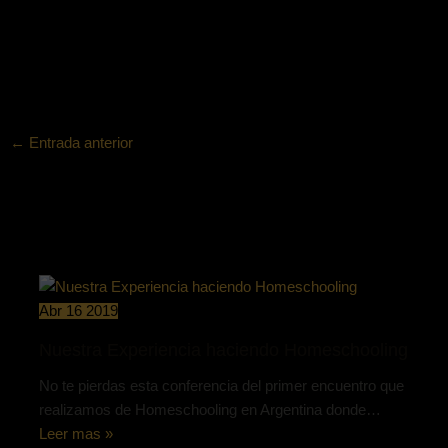
←
Entrada anterior
Entrada siguiente
→
Post relacionados
Abr
16
2019
Nuestra Experiencia haciendo Homeschooling
No te pierdas esta conferencia del primer encuentro que
realizamos de Homeschooling en Argentina donde…
Leer mas »