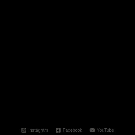
Automattic Inc., EEUU para filtrar el spam. Tienes derecho a
acceder, rectificar y cancelar los datos, así como otros
derechos, como se explica en la
política de privacidad
.
Nombre*
Correo
electrónico*
Web
Guarda mi nombre, correo electrónico y web en este
navegador para la próxima vez que comente.
Instagram
Facebook
YouTube