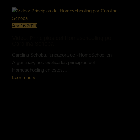
Abr
16
2019
Video: Principios del Homeschooling por
Carolina Schoba
Carolina Schoba, fundadora de «HomeSchool en
Argentina», nos explica los principios del
Homeschooling en estos…
Leer mas »
Deja un comentario
Nombre de usuario o correo electrónico
Tu dirección de correo electrónico no será publicada.
Los