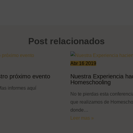
Post relacionados
Abr
16
2019
stro próximo evento
Nuestra Experiencia ha
Homeschooling
Mas informes aquí
No te pierdas esta conferenci
que realizamos de Homeschoo
donde…
Leer mas »