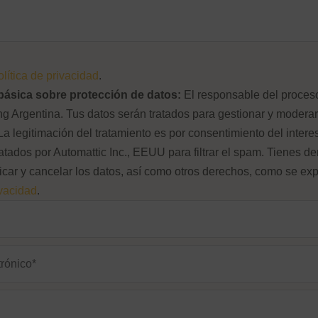
Contraseña
Recuérdame
olítica de privacidad
.
básica sobre protección de datos:
El responsable del proces
¿Olvidaste tu contraseña?
 Argentina. Tus datos serán tratados para gestionar y moderar
La legitimación del tratamiento es por consentimiento del intere
atados por Automattic Inc., EEUU para filtrar el spam. Tienes d
ficar y cancelar los datos, así como otros derechos, como se exp
ivacidad
.