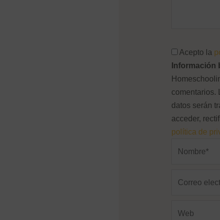
Acepto la
p
Información 
Homeschooling
comentarios. 
datos serán tr
acceder, recti
política de pr
Nombre*
Correo
electrónico*
Web