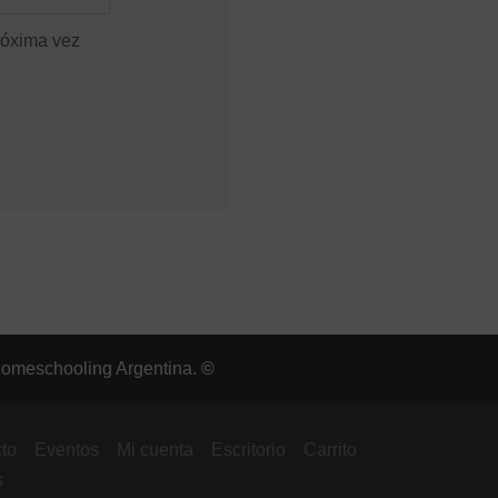
róxima vez
omeschooling Argentina.
©
to
Eventos
Mi cuenta
Escritorio
Carrito
s