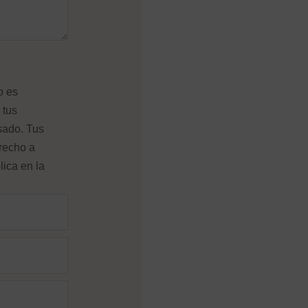
o es
 tus
sado. Tus
erecho a
lica en la