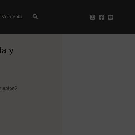
Mi cuenta
la y
murales?