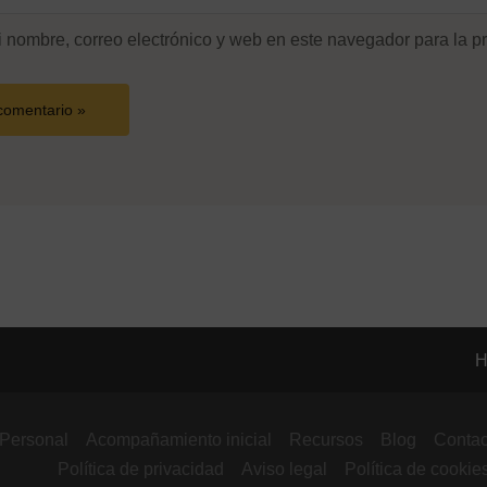
 nombre, correo electrónico y web en este navegador para la p
H
 Personal
Acompañamiento inicial
Recursos
Blog
Contac
Política de privacidad
Aviso legal
Política de cookie