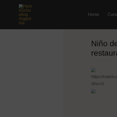
Ir
al
Home
Curs
contenido
Niño de
restaur
https://natio
sfns=cl