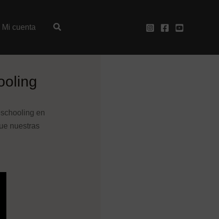
Mi cuenta
ooling
eschooling en
ue nuestras