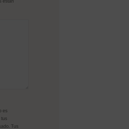
s están
o es
 tus
sado. Tus