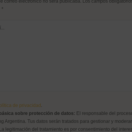
e correo electrónico no será publicada.
Los campos obligatorio
n
*
¿Olvidaste tu contraseña?
olítica de privacidad
.
básica sobre protección de datos:
El responsable del proces
 Argentina. Tus datos serán tratados para gestionar y moderar
La legitimación del tratamiento es por consentimiento del intere