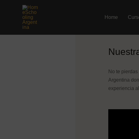
Ir
al
Home
Curs
contenido
Nuestr
No te pierdas
Argentina do
experiencia al