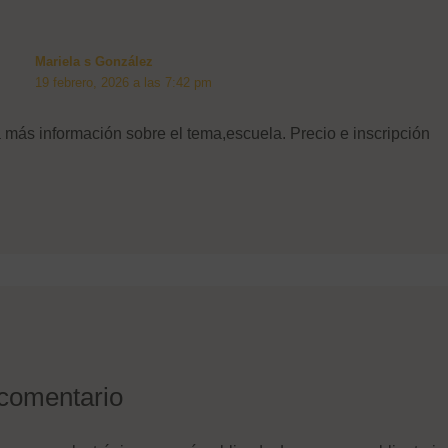
Mariela s González
19 febrero, 2026 a las 7:42 pm
 más información sobre el tema,escuela. Precio e inscripción
Nombre de usuario o correo
electrónico
Contraseña
comentario
Recuérdame