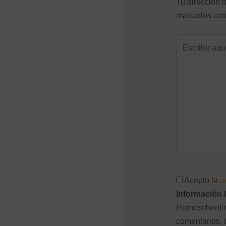
Tu dirección d
marcados co
Escribe
aquí...
Acepto la
p
Información 
Homeschooling
comentarios. 