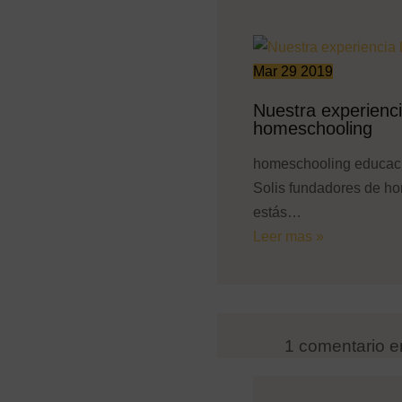
Mar
29
2019
Nuestra experienc
homeschooling
homeschooling educaci
Solis fundadores de ho
estás…
Leer mas »
1 comentario e