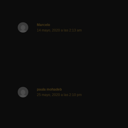
Marcelo
14 mayo, 2020 a las 2:13 am
Y no es ilegal quitar a los hijos de la escuela …por favor
responder.. disculpe la franquesa
Responder
paula mohadeb
25 mayo, 2020 a las 2:10 pm
hola! gracias por compartir el entusiasmo, amo a mis
hijos, y es hermoso este momento para compartir con
ellos. Sin embargo, esta situación de reclusión es
limitada, y una vez abierta la circulación y la actividad