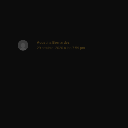
GRACIAS
Responder
Agustina Bernardez
29 octubre, 2020 a las 7:59 pm
Hola! Somos estudiantes de la UBA, de la carrera de
diseño de indumentaria.
Para la materia de Comercialización y Mercado de la
Cátedra Gagliardo, estamos haciendo una
investigación acerca del homeschooling.
Nos sería de una gran ayuda, si ustedes pudieran
responder este formulario.
Desde de ya muchas gracias y perdón por la molestia.
https://forms.gle/JuJitai4SZZJwJXC9
Responder