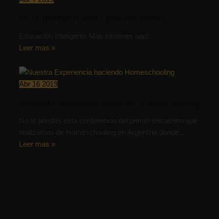
No te pierdas nuestro próximo evento
Educación Inteligente Mas informes aquí
Leer mas »
Abr
16
2019
Nuestra Experiencia haciendo Homeschooling
No te pierdas esta conferencia del primer encuentro que
realizamos de Homeschooling en Argentina donde…
Leer mas »
11 comentarios en “Familias homeschoolers te
animan a comenzar”