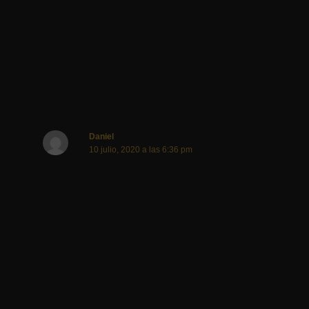
estoy viviendo como docente una tibia transformación
pero muy tibia…
gracias por leerme y me gustaría charlas sobre esto…
Responder
Daniel
10 julio, 2020 a las 6:36 pm
Gracias por el mensaje. Y cada día tengo más ganas
de hacer realidad esta forma de vida…
Me gustaría saber si hay grupos por provincias para
poder comversar con alguien que tenga la experiencia.
Responder