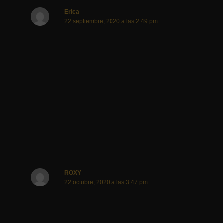
Erica
22 septiembre, 2020 a las 2:49 pm
¿Quién les paga a las mamás maestras? ¿De qué
trabajan? ¿O no trabajan y se dedican a eso? ¿5 horas
por día? ¿Quién hace el resto de las cosas de la casa?
¿Dónde están los padres de esos niños? ¿Alguien
puede pensar en ellos? ¿Uds envian dinero para que la
gente pueda construir un aula en su casa?
Responder
ROXY
22 octubre, 2020 a las 3:47 pm
HOLA NECESITO INFO ME PASASN GRUPO DE
WHATSAPP PARA CONTACTARME CON ELLAS