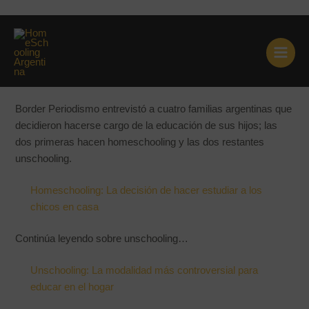
Ir
Cuatro familias argentinas que
al
contenido
educan en casa
Border Periodismo entrevistó a cuatro familias argentinas que
decidieron hacerse cargo de la educación de sus hijos; las
dos primeras hacen homeschooling y las dos restantes
unschooling.
Homeschooling: La decisión de hacer estudiar a los
chicos en casa
Continúa leyendo sobre unschooling…
Unschooling: La modalidad más controversial para
educar en el hogar