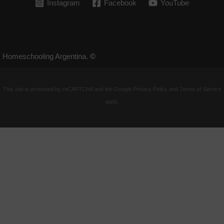
Instagram
Facebook
YouTube
Homeschooling Argentina.
©
This site is protected by reCAPTCHA and the Google
Privacy Policy
and
Terms of Service
apply.