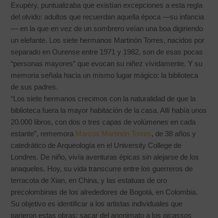
Exupéry, puntualizaba que existían excepciones a esta regla
del olvido: adultos que recuerdan aquella época —su infancia
— en la que en vez de un sombrero veían una boa digiriendo
un elefante. Los siete hermanos Martinón Torres, nacidos por
separado en Ourense entre 1971 y 1982, son de esas pocas
“personas mayores” que evocan su niñez vívidamente. Y su
memoria señala hacia un mismo lugar mágico: la biblioteca
de sus padres.
“Los siete hermanos crecimos con la naturalidad de que la
biblioteca fuera la mayor habitación de la casa. Allí había unos
20.000 libros, con dos o tres capas de volúmenes en cada
estante”, rememora
Marcos Martinón Torres
, de 38 años y
catedrático de Arqueología en el University College de
Londres. De niño, vivía aventuras épicas sin alejarse de los
anaqueles. Hoy, su vida transcurre entre los guerreros de
terracota de Xian, en China, y las estatuas de oro
precolombinas de los alrededores de Bogotá, en Colombia.
Su objetivo es identificar a los artistas individuales que
parieron estas obras: sacar del anonimato a los
picassos