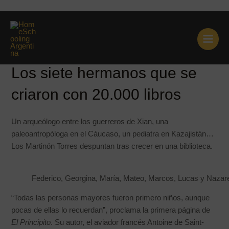
Ir
Los siete hermanos que se
al
contenido
criaron con 20.000 libros
Los siete hermanos que se
criaron con 20.000 libros
Un arqueólogo entre los guerreros de Xian, una
paleoantropóloga en el Cáucaso, un pediatra en Kazajistán…
Los Martinón Torres despuntan tras crecer en una biblioteca.
Federico, Georgina, María, Mateo, Marcos, Lucas y Na
“Todas las personas mayores fueron primero niños, aunque
pocas de ellas lo recuerdan”, proclama la primera página de
El Principito
. Su autor, el aviador francés Antoine de Saint-