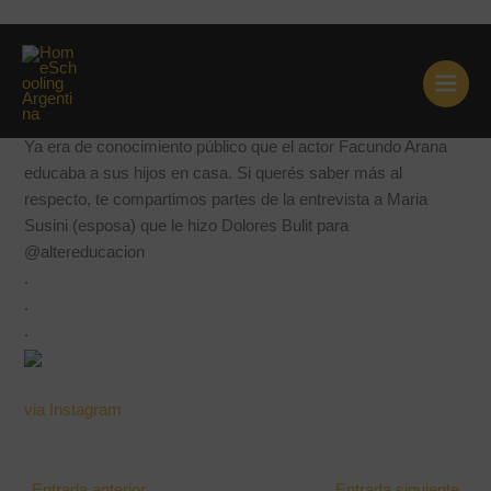
Ir
Ya era de conocimiento público
al
contenido
que el ac…
Ya era de conocimiento público que el actor Facundo Arana
educaba a sus hijos en casa. Si querés saber más al
respecto, te compartimos partes de la entrevista a Maria
Susini (esposa) que le hizo Dolores Bulit para
@altereducacion
.
.
.
via Instagram
←
Entrada anterior
Entrada siguiente
→