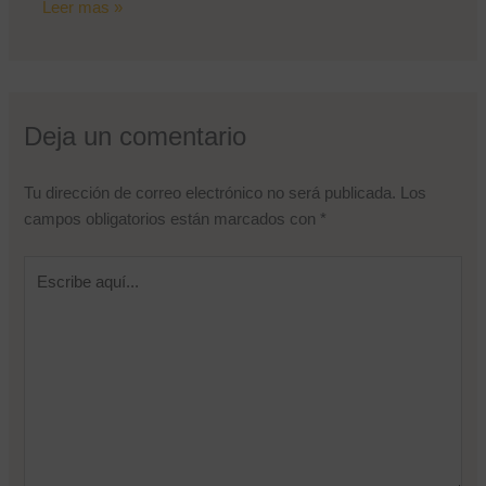
Leer mas »
Deja un comentario
Tu dirección de correo electrónico no será publicada.
Los
campos obligatorios están marcados con
*
Escribe
Nombre de usuario o correo electrónico
aquí...
Contraseña
Recuérdame
¿Olvidaste tu contraseña?