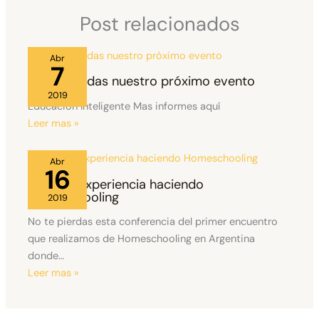
Post relacionados
Abr
7
No te pierdas nuestro próximo evento
2019
Educación Inteligente Mas informes aquí
Leer mas »
Abr
16
Nuestra Experiencia haciendo
Homeschooling
2019
No te pierdas esta conferencia del primer encuentro
que realizamos de Homeschooling en Argentina
donde…
Leer mas »