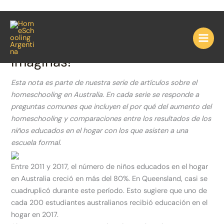
Ir
¡Los niños educados en casa
al
contenido
son más sociables de lo que te
imaginas!
Esta nota es parte de nuestra serie de artículos sobre el
homeschooling en Australia. En cada serie se responde a
preguntas comunes que incluyen el por qué del aumento del
homeschooling y comparaciones entre los resultados de los
niños educados en el hogar con los que asisten a una
escuela formal.
Entre 2011 y 2017, el número de niños educados en el hogar
en Australia creció en más del 80%. En Queensland, casi se
cuadruplicó durante este período. Esto sugiere que uno de
cada 200 estudiantes australianos recibió educación en el
hogar en 2017.