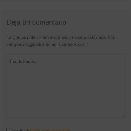
Nombre de usuario o correo electrónico
Deja un comentario
Contraseña
Tu dirección de correo electrónico no será publicada.
Los
campos obligatorios están marcados con
*
Recuérdame
Escribe
¿Olvidaste tu contraseña?
aquí...
Acepto la
política de privacidad
.