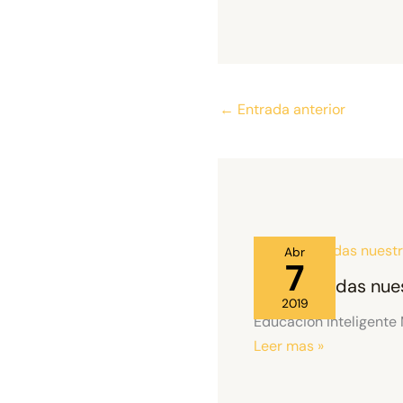
←
Entrada anterior
Abr
7
No te pierdas nue
2019
Educación Inteligente
Leer mas »