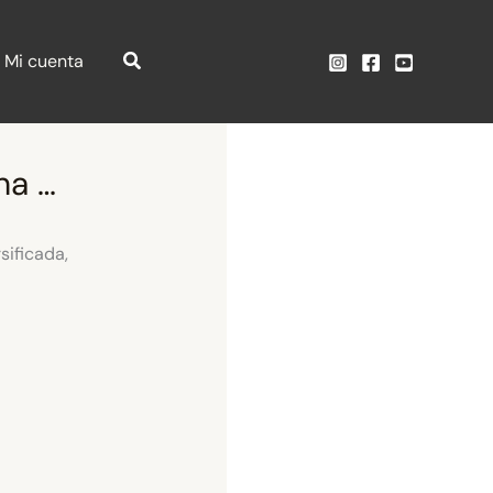
Mi cuenta
na …
sificada,