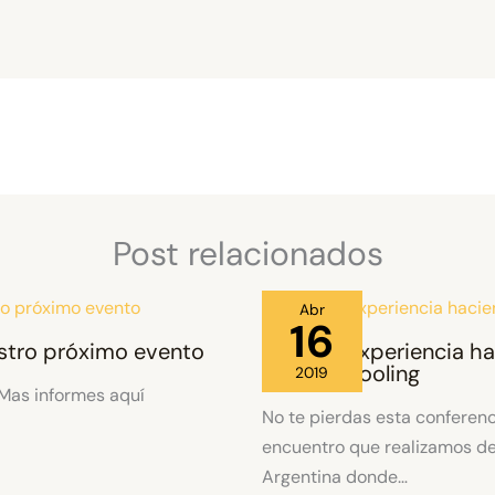
Post relacionados
Abr
16
stro próximo evento
Nuestra Experiencia h
Homeschooling
2019
 Mas informes aquí
No te pierdas esta conferenc
encuentro que realizamos d
Argentina donde…