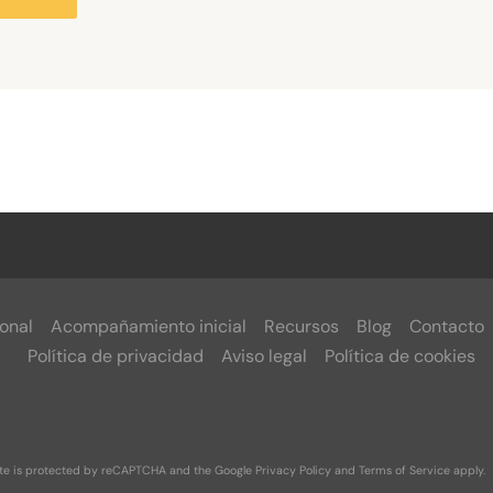
onal
Acompañamiento inicial
Recursos
Blog
Contacto
Política de privacidad
Aviso legal
Política de cookies
ite is protected by reCAPTCHA and the Google
Privacy Policy
and
Terms of Service
apply.