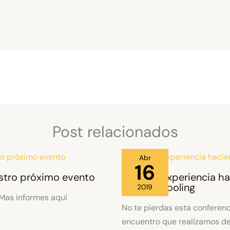
Post relacionados
Abr
16
stro próximo evento
Nuestra Experiencia h
Homeschooling
2019
 Mas informes aquí
No te pierdas esta conferenc
encuentro que realizamos d