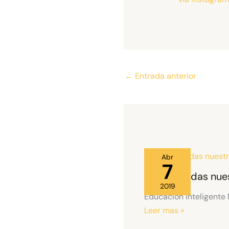
←
Entrada anterior
Abr
7
No te pierdas nue
2019
Educación Inteligente
Leer mas »