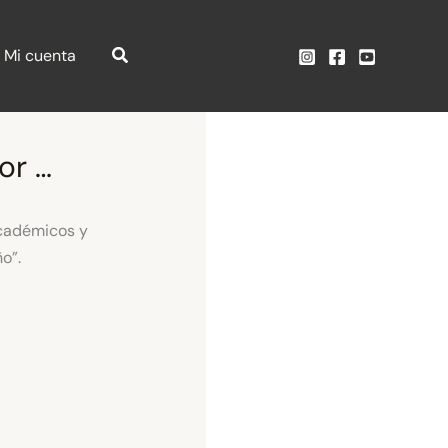
Mi cuenta
or …
académicos y
o”.