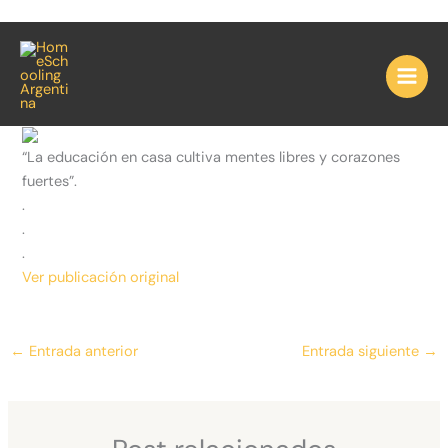
Ir
“La educación en casa cultiva
al
contenido
mentes lib…
“La educación en casa cultiva mentes libres y corazones
fuertes”.
.
.
.
Ver publicación original
←
Entrada anterior
Entrada siguiente
→