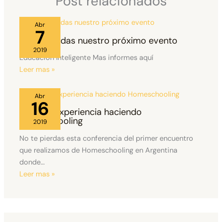
Post relacionados
Abr
7
No te pierdas nuestro próximo evento
2019
Educación Inteligente Mas informes aquí
Leer mas »
Abr
16
Nuestra Experiencia haciendo
Homeschooling
2019
No te pierdas esta conferencia del primer encuentro
que realizamos de Homeschooling en Argentina
donde…
Leer mas »