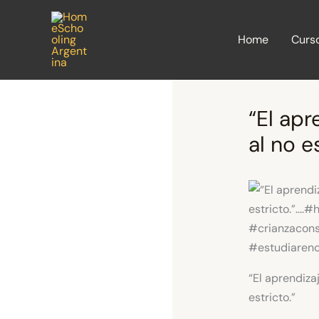
Ir
al
Home
Curs
contenido
“El apr
al no e
“El aprendiza
estricto.”