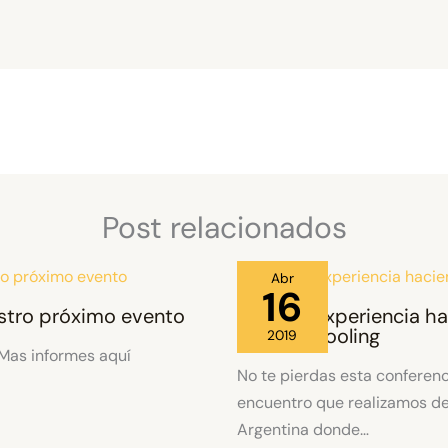
Post relacionados
Abr
16
stro próximo evento
Nuestra Experiencia h
Homeschooling
2019
 Mas informes aquí
No te pierdas esta conferenc
encuentro que realizamos d
Argentina donde…