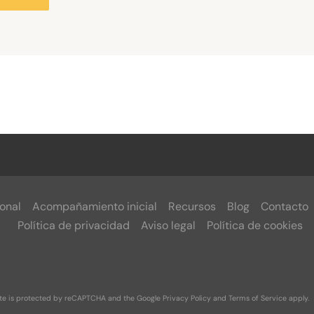
onal
Acompañamiento inicial
Recursos
Blog
Contacto
Política de privacidad
Aviso legal
Política de cookies
ite is protected by reCAPTCHA and the Google
Privacy Policy
and
Terms of Service
apply.