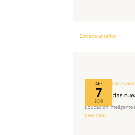
←
Entrada anterior
Abr
7
No te pierdas nue
2019
Educación Inteligente
Leer mas »