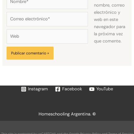
nombre, correo
electrónico y
Correo
web en este
electrónico*
navegador para
Web
la próxima vez
que comente.
Instagram
Facebook
YouTube
Homeschooling Argentina.
©
This site is protected by reCAPTCHA and the Google
Privacy Policy
and
Terms of Service