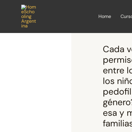
Ir
al
Home
Curs
contenido
Cada ve
permiso
entre l
los niñ
pedofil
género
esa y 
familia