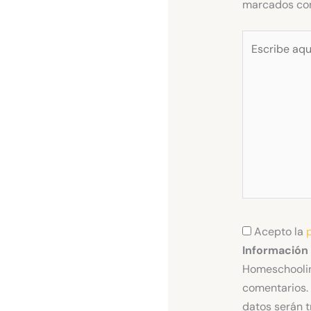
marcados c
Escribe
aquí...
Acepto la
Información
Homeschoolin
comentarios. 
datos serán t