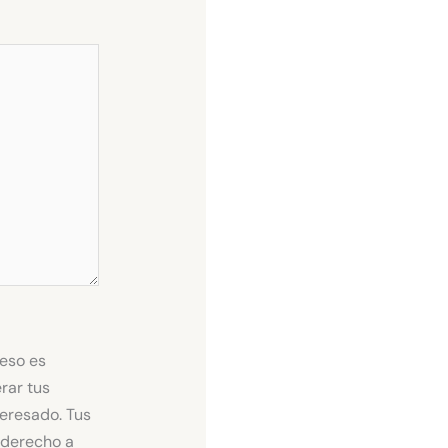
ceso es
rar tus
teresado. Tus
s derecho a