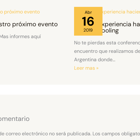
Abr
16
stro próximo evento
Nuestra Experiencia h
Homeschooling
2019
 Mas informes aquí
No te pierdas esta conferenc
encuentro que realizamos d
Argentina donde…
Leer mas »
omentario
de correo electrónico no será publicada.
Los campos obligato