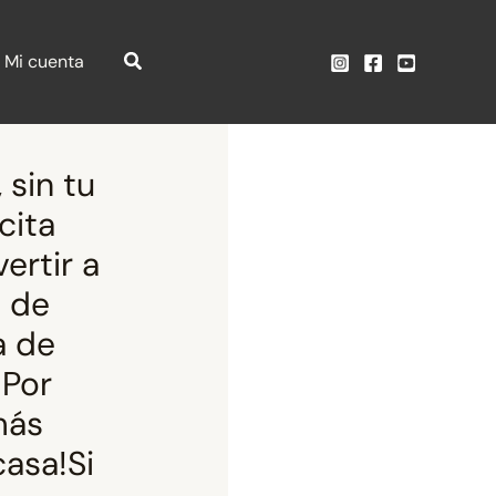
Mi cuenta
 sin tu
cita
ertir a
s de
a de
 Por
más
casa!Si