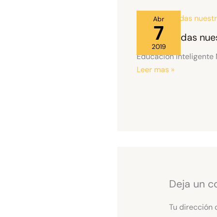
Abr
7
No te pierdas nue
2019
Educación Inteligente
Leer mas »
Deja un c
Tu dirección 