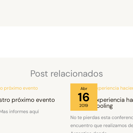
Post relacionados
Abr
16
stro próximo evento
Nuestra Experiencia h
Homeschooling
2019
 Mas informes aquí
No te pierdas esta conferenc
encuentro que realizamos d