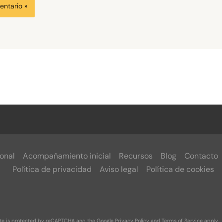
onal
Acompañamiento inicial
Recursos
Blog
Contacto
Política de privacidad
Aviso legal
Política de cookies
ite is protected by reCAPTCHA and the Google
Privacy Policy
and
Terms of Service
apply.