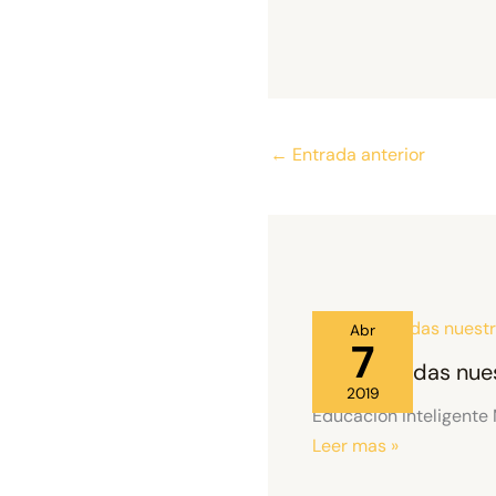
←
Entrada anterior
Abr
7
No te pierdas nue
2019
Educación Inteligente
Leer mas »