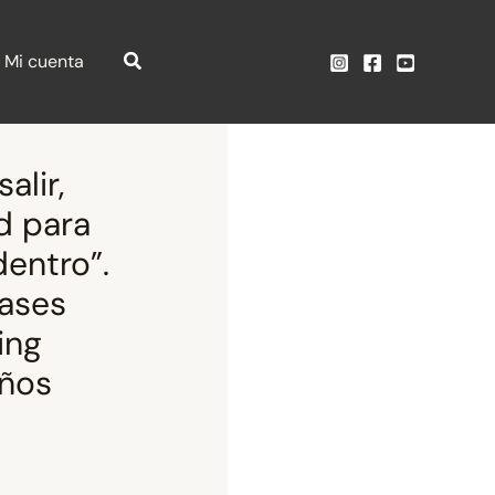
Mi cuenta
alir,
d para
dentro”.
ases
ing
iños