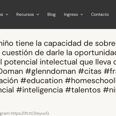
os
Recursos
Blog
Ingreso
Contacto
iño tiene la capacidad de sobres
 cuestión de darle la oportunida
l potencial intelectual que lleva 
Doman #glenndoman #citas #fr
ción #education #homeschool
cial #inteligencia #talentos #n
gram https://ift.tt/2IeyuvG