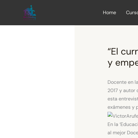
Ir
al
Home
Curs
contenido
“El cur
y empe
Docente en l
2017 y autor 
esta entrevis
exámenes y pr
En la ‘Educac
al mejor Doce