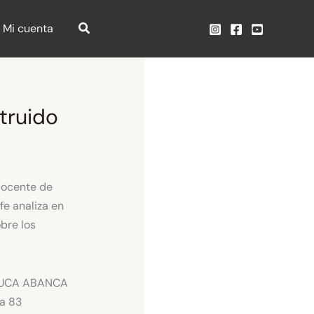
Mi cuenta
struido
Docente de
fe analiza en
bre los
DUCA ABANCA
da 83