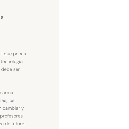
as
el que pocas
 tecnología
 debe ser
n arma
as, los
n cambiar y,
 profesores
a de futuro.