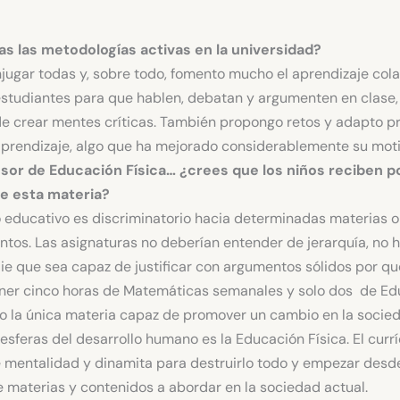
s las metodologías activas en la universidad?
jugar todas y, sobre todo, fomento mucho el aprendizaje cola
estudiantes para que hablen, debatan y argumenten en clase,
de crear mentes críticas. También propongo retos y adapto 
 aprendizaje, algo que ha mejorado considerablemente su moti
esor de Educación Física… ¿crees que los niños reciben 
e esta materia?
o educativo es discriminatorio hacia determinadas materias o
tos. Las asignaturas no deberían entender de jerarquía, no 
ie que sea capaz de justificar con argumentos sólidos por qu
ener cinco horas de Matemáticas semanales y solo dos de Ed
do la única materia capaz de promover un cambio en la soci
 esferas del desarrollo humano es la Educación Física. El curr
 mentalidad y dinamita para destruirlo todo y empezar desd
 materias y contenidos a abordar en la sociedad actual.