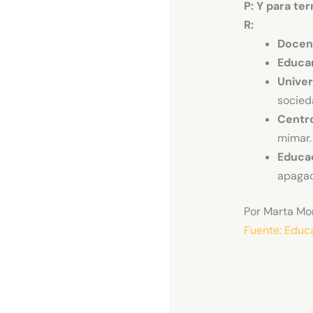
P: Y para te
R:
Docen
Educa
Univer
socied
Centr
mimar.
Educac
apagad
Por Marta Mo
Fuente: Educ