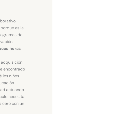
borativo.
 porque es la
programas de
vación.
pocas horas
 adquisición
he encontrado
é los niños
ucación
edad actuando
ículo necesita
e cero con un