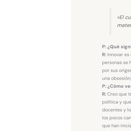
«El c
mater
P: ¿Qué sign
R:
Innovar es 
personas se h
por sus oríg
una obsesión;
P: ¿Cómo ves
R:
Creo que tr
política y qu
docentes y lo
los pocos ca
que han inici