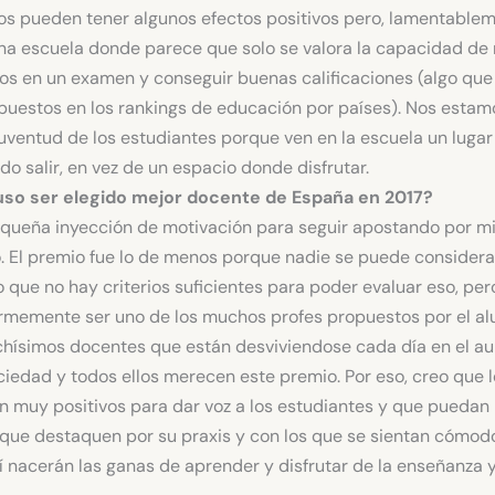
os pueden tener algunos efectos positivos pero, lamentablem
una escuela donde parece que solo se valora la capacidad de
los en un examen y conseguir buenas calificaciones (algo que 
 puestos en los rankings de educación por países). Nos esta
 juventud de los estudiantes porque ven en la escuela un lugar
o salir, en vez de un espacio donde disfrutar.
uso ser elegido mejor docente de España en 2017?
queña inyección de motivación para seguir apostando por mi
. El premio fue lo de menos porque nadie se puede considera
que no hay criterios suficientes para poder evaluar eso, per
rmemente ser uno de los muchos profes propuestos por el a
ísimos docentes que están desviviendose cada día en el au
ciedad y todos ellos merecen este premio. Por eso, creo que 
n muy positivos para dar voz a los estudiantes y que puedan
que destaquen por su praxis y con los que se sientan cómodo
sí nacerán las ganas de aprender y disfrutar de la enseñanza y