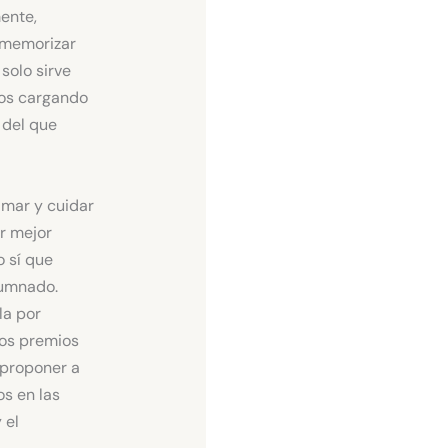
ente,
 memorizar
solo sirve
mos cargando
 del que
mar y cuidar
r mejor
o sí que
lumnado.
la por
los premios
 proponer a
s en las
 el