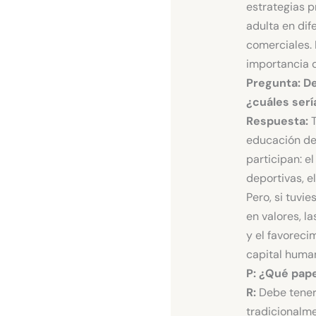
estrategias p
adulta en dif
comerciales. 
importancia 
Pregunta: De
¿cuáles serí
Respuesta:
T
educación de
participan: el
deportivas, el
Pero, si tuvi
en valores, l
y el favoreci
capital huma
P: ¿Qué pape
R:
Debe tener
tradicionalme