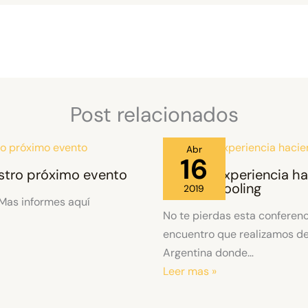
Post relacionados
Abr
16
stro próximo evento
Nuestra Experiencia h
Homeschooling
2019
 Mas informes aquí
No te pierdas esta conferenc
encuentro que realizamos d
Argentina donde…
Leer mas »