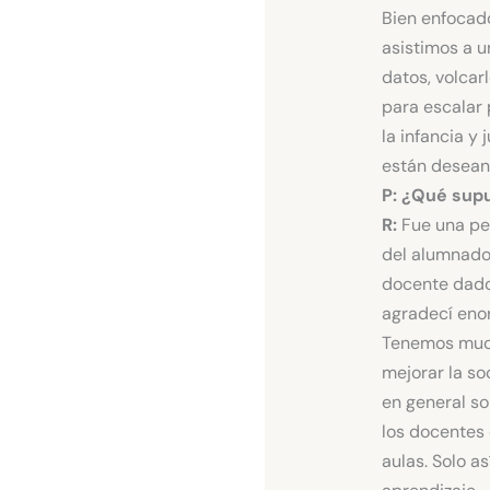
Bien enfocad
asistimos a 
datos, volcar
para escalar
la infancia y
están deseand
P: ¿Qué sup
R:
Fue una pe
del alumnado
docente dado 
agradecí eno
Tenemos much
mejorar la so
en general so
los docentes 
aulas. Solo a