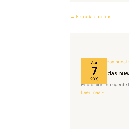
←
Entrada anterior
Abr
7
No te pierdas nue
2019
Educación Inteligente
Leer mas »