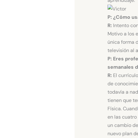
aprendizaje.
P: ¿Cómo usa
R:
Intento con
Motivo a los 
única forma 
televisión al
P: Eres prof
semanales d
R:
El currícul
de conocimien
todavía a nad
tienen que t
Física. Cuan
en las cuatro
un cambio de
nuevo plan de