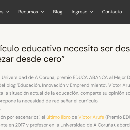
os
Recursos
Blog
Ingreso
Contacto
rículo educativo necesita ser de
zar desde cero”
a Universidad de A Coruña, premio EDUCA ABANCA al Mejor 
del blog ‘Educación, Innovación y Emprendimiento’, Víctor Aru
ta la situación actual de la educación, comparte su opinión so
opone la necesidad de rediseñar el currículo.
ión por escenarios’, el
último libro
de
Víctor Arufe
(Premio E
nte en 2017 y profesor en la Universidad de A Coruña), abor