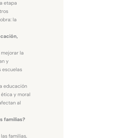
la etapa
tros
obra: la
ucación,
 mejorar la
an y
as escuelas
la educación
 ética y moral
afectan al
s familias?
las familias,