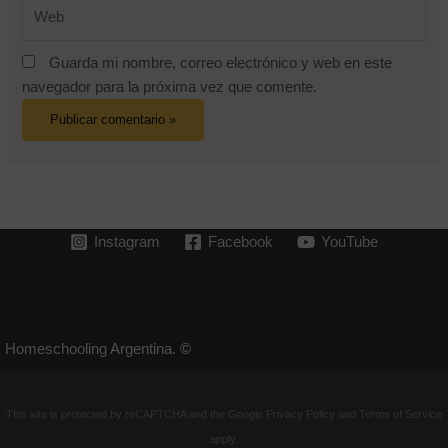
Web
Guarda mi nombre, correo electrónico y web en este
navegador para la próxima vez que comente.
Instagram
Facebook
YouTube
Homeschooling Argentina.
©
This site is protected by reCAPTCHA and the Google
Privacy Policy
and
Terms of Service
apply.