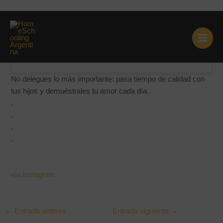
Ir
No delegues lo más importante:
al
contenido
pasa tiem…
No delegues lo más importante: pasa tiempo de calidad con
tus hijos y demuéstrales tu amor cada día.
.
.
.
.
via Instagram
←
Entrada anterior
Entrada siguiente
→