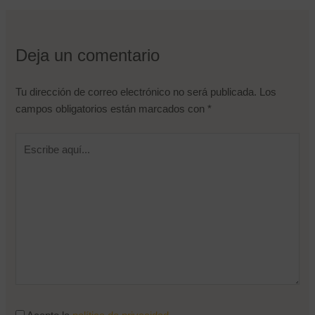
Nombre de usuario o correo electrónico
Deja un comentario
Contraseña
Tu dirección de correo electrónico no será publicada.
Los
Recuérdame
campos obligatorios están marcados con
*
¿Olvidaste tu contraseña?
Escribe
aquí...