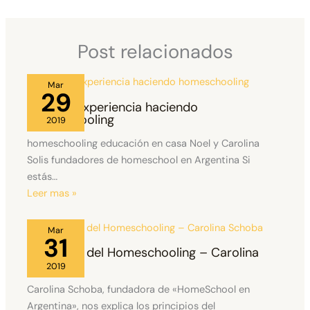
Post relacionados
Mar
29
Nuestra experiencia haciendo
homeschooling
2019
homeschooling educación en casa Noel y Carolina
Solis fundadores de homeschool en Argentina Si
estás…
Leer mas »
Mar
31
Principios del Homeschooling – Carolina
Schoba
2019
Carolina Schoba, fundadora de «HomeSchool en
Argentina», nos explica los principios del