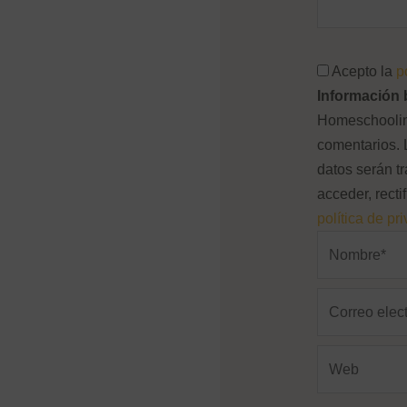
Acepto la
p
Información 
Homeschooling
comentarios. 
datos serán tr
acceder, recti
política de pr
Nombre*
Correo
electrónico*
Web