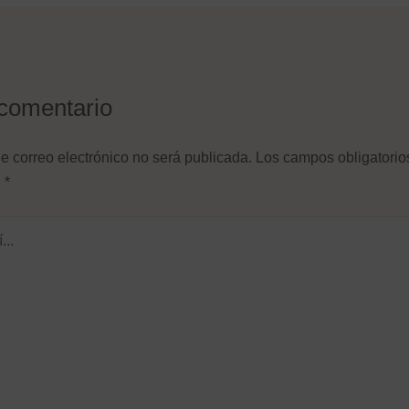
comentario
Nombre de usuario o correo
e correo electrónico no será publicada.
Los campos obligatorio
electrónico
n
*
Contraseña
Recuérdame
¿Olvidaste tu contraseña?