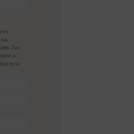
o es
 tus
sado. Tus
erecho a
lica en la