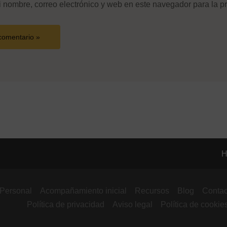
 nombre, correo electrónico y web en este navegador para la p
H
 Personal
Acompañamiento inicial
Recursos
Blog
Contac
Política de privacidad
Aviso legal
Política de cookie