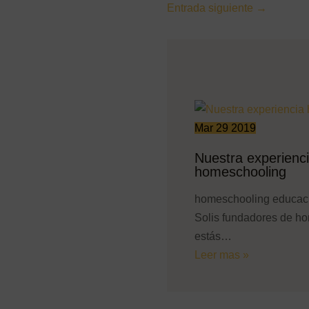
Entrada siguiente
→
Mar
29
2019
Nuestra experienc
homeschooling
homeschooling educaci
Solis fundadores de ho
estás…
Leer mas »