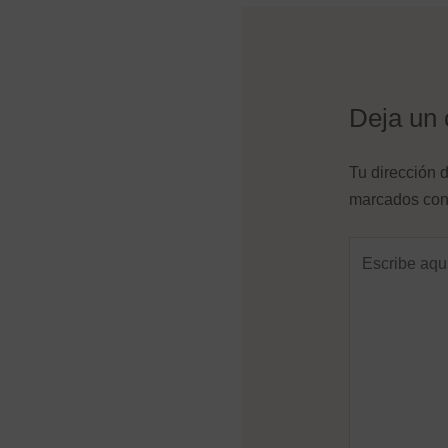
Deja un 
Tu dirección d
marcados co
Escribe
aquí...