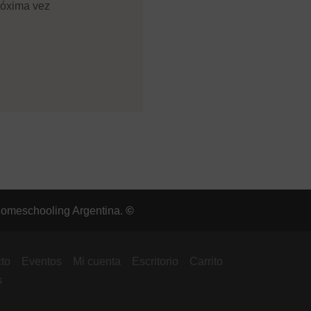
róxima vez
omeschooling Argentina.
©
to
Eventos
Mi cuenta
Escritorio
Carrito
s