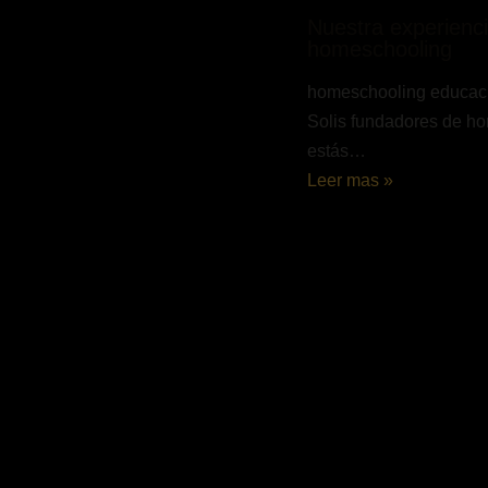
Nuestra experienc
homeschooling
homeschooling educaci
Solis fundadores de ho
estás…
Leer mas »
Deja un 
Tu dirección d
marcados co