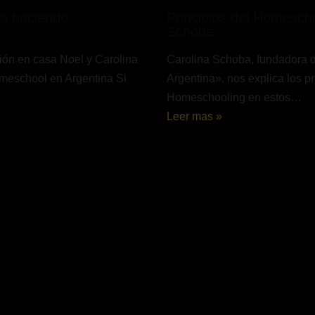
ia haciendo
Principios del Homescho
Schoba
ón en casa Noel y Carolina
Carolina Schoba, fundadora
meschool en Argentina Si
Argentina», nos explica los pr
Homeschooling en estos…
Leer mas »
comentario
e correo electrónico no será publicada.
Los campos obligatorio
n
*