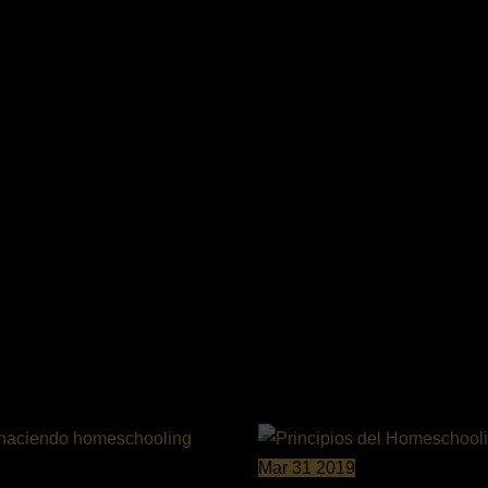
demos esto, poco a poco estaremos pasando por un proceso na
 mente se va a ir desescolarizando y se irá abriendo a nuevas
ender, a nuevos contextos, a nuevas experiencias, a nuevas pr
Post relacionados
Mar
31
2019