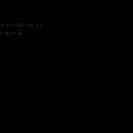
oling – Carolina
 de «HomeSchool en
incipios del
s están