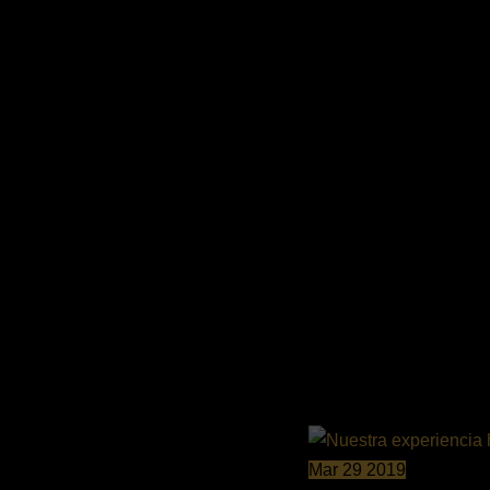
Cuando enten
donde nuestra
enseñar y apr
educativas.
←
Entrada anterior
Entrada siguiente
→
Mar
29
2019