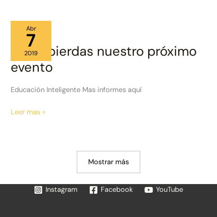
Homeschooling
Abr
7
No te pierdas nuestro próximo
2019
evento
Educación Inteligente Mas informes aquí
No
Leer mas »
te
pierdas
nuestro
próximo
Mostrar más
evento
Instagram
Facebook
YouTube