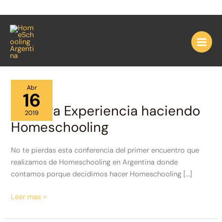
Ir
al
Inicio
Blog
Uncategorized
Página 11
contenido
Abr
16
Nuestra Experiencia haciendo
2019
Homeschooling
No te pierdas esta conferencia del primer encuentro que
realizamos de Homeschooling en Argentina donde
contamos porque decidimos hacer Homeschooling […]
Nuestra
Leer mas »
Experiencia
haciendo