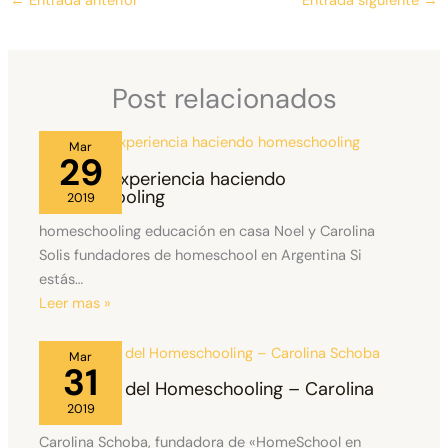
←
Entrada anterior
Entrada siguiente
→
Post relacionados
Mar
29
Nuestra experiencia haciendo
homeschooling
2019
homeschooling educación en casa Noel y Carolina
Solis fundadores de homeschool en Argentina Si
estás…
Leer mas »
Mar
31
Principios del Homeschooling – Carolina
Schoba
2019
Carolina Schoba, fundadora de «HomeSchool en