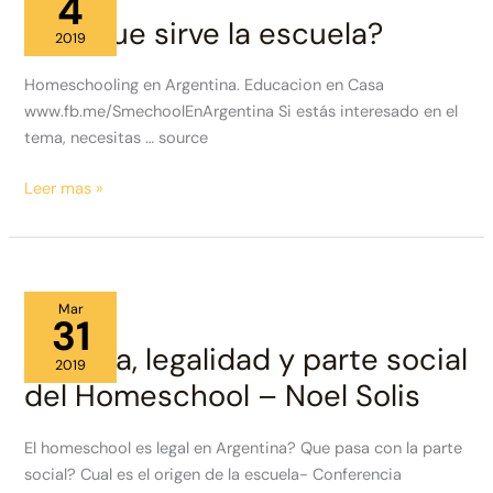
4
Para que sirve la escuela?
2019
Homeschooling en Argentina. Educacion en Casa
www.fb.me/SmechoolEnArgentina Si estás interesado en el
tema, necesitas … source
Para
Leer mas »
que
sirve
la
escuela?
Mar
31
Historia, legalidad y parte social
2019
del Homeschool – Noel Solis
El homeschool es legal en Argentina? Que pasa con la parte
social? Cual es el origen de la escuela- Conferencia