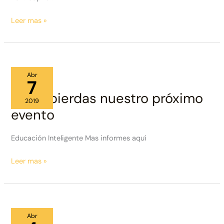
Conferencia
Leer mas »
Educación
Inteligente
Abr
7
No te pierdas nuestro próximo
2019
evento
Educación Inteligente Mas informes aquí
No
Leer mas »
te
pierdas
nuestro
próximo
Abr
evento