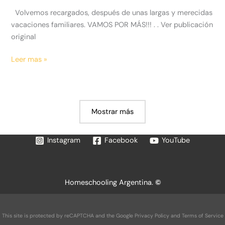
Volvemos recargados, después de unas largas y merecidas
vacaciones familiares. VAMOS POR MÁS!!! . . Ver publicación
original
Volvemos
Leer mas »
recargados,
después
de
unas
Mostrar más
largas
y
Instagram
Facebook
YouTube
merecidas
vaca…
Homeschooling Argentina.
©
This site is protected by reCAPTCHA and the Google
Privacy Policy
and
Terms of Service