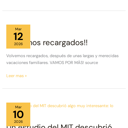
educación
en
casa
cultiva
Mar
mentes
12
lib…
Volvemos recargados!!
2026
Volvemos recargados, después de unas largas y merecidas
vacaciones familiares. VAMOS POR MÁS! source
Volvemos
Leer mas »
recargados!!
Mar
10
2026
Un estudio del MIT descubrió