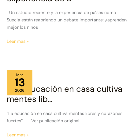
Un estudio reciente y la experiencia de países como
Suecia están reabriendo un debate importante: ¿aprenden
mejor los niños
Un
Leer mas »
estudio
reciente
y
la
Mar
experiencia
13
de
“La educación en casa cultiva
2026
…
mentes lib…
“La educación en casa cultiva mentes libres y corazones
fuertes”. . . . Ver publicación original
“La
Leer mas »