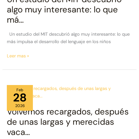
algo muy interesante: lo que
má…
Un estudio del MIT descubrió algo muy interesante: lo que
más impulsa el desarrollo del lenguaje en los niños
Un
Leer mas »
estudio
del
MIT
descubrió
Feb
algo
28
muy
2026
interesante:
Volvemos recargados, después
lo
de unas largas y merecidas
que
vaca…
má…