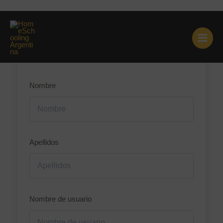
Ir
Registro de Estudiante
al
contenido
Nombre
Apellidos
Nombre de usuario