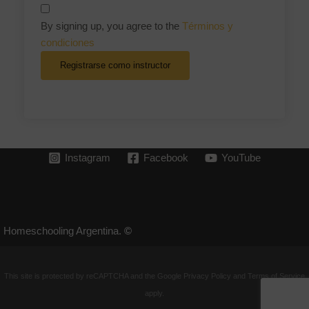
¿Olvidaste tu contraseña?
By signing up, you agree to the
Términos y
condiciones
Registrarse como instructor
Instagram
Facebook
YouTube
Homeschooling Argentina.
©
This site is protected by reCAPTCHA and the Google
Privacy Policy
and
Terms of Service
apply.