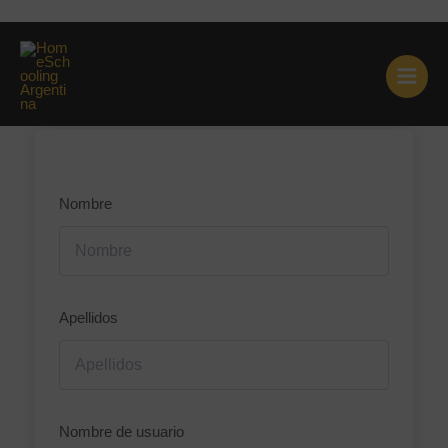
Ir
Página de registro para
al
contenido
instructores
Nombre
Apellidos
Nombre de usuario