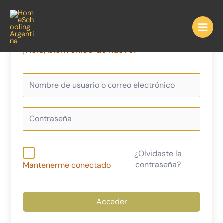
Ir
al
contenido
¡Hola, bienvenido de nuevo!
¿Olvidaste la
contraseña?
Mantenerme conectado
Acceder