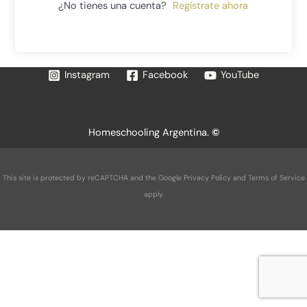
¿No tienes una cuenta?
Regístrate ahora
Instagram
Facebook
YouTube
Homeschooling Argentina.
©
This site is protected by reCAPTCHA and the Google
Privacy Policy
and
Terms of Service
apply.