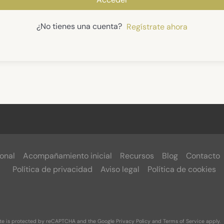
¿No tienes una cuenta?
Regístrate ahora
onal
Acompañamiento inicial
Recursos
Blog
Contacto
Política de privacidad
Aviso legal
Política de cookies
ite is protected by reCAPTCHA and the Google
Privacy Policy
and
Terms of Service
apply.