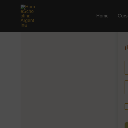
Ir
al
Home
Curs
contenido
¡