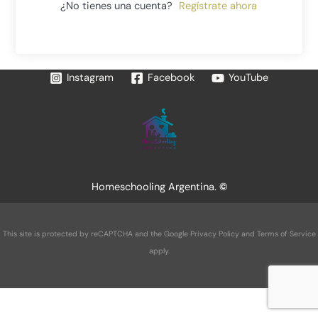
¿No tienes una cuenta?
Regístrate ahora
Instagram
Facebook
YouTube
Homeschooling Argentina.
©
This site is protected by reCAPTCHA and the Google
Privacy Policy
and
Terms of Service
apply.