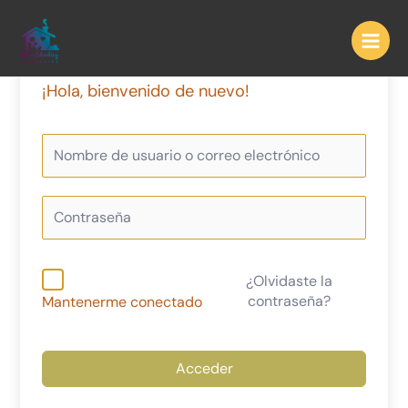
Ir
al
contenido
¡Hola, bienvenido de nuevo!
¿Olvidaste la
contraseña?
Mantenerme conectado
Acceder