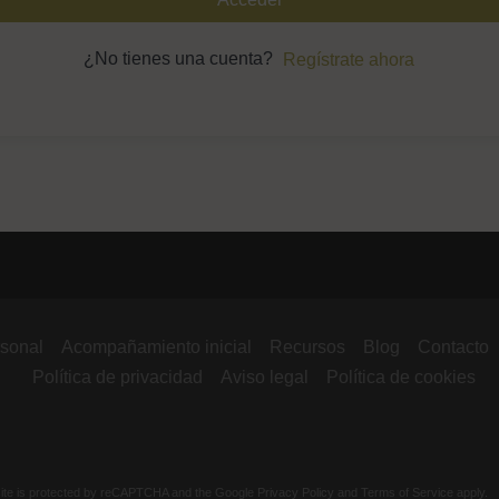
¿No tienes una cuenta?
Regístrate ahora
Nombre de usuario o correo
electrónico
Contraseña
Recuérdame
rsonal
Acompañamiento inicial
Recursos
Blog
Contacto
Política de privacidad
Aviso legal
Política de cookies
¿Olvidaste tu contraseña?
site is protected by reCAPTCHA and the Google
Privacy Policy
and
Terms of Service
apply.