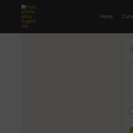
Ir
al
Home
Curs
contenido
¡