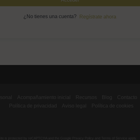
¿No tienes una cuenta?
Regístrate ahora
Nombre de usuario o correo
electrónico
Contraseña
Recuérdame
rsonal
Acompañamiento inicial
Recursos
Blog
Contacto
Política de privacidad
Aviso legal
Política de cookies
¿Olvidaste tu contraseña?
site is protected by reCAPTCHA and the Google
Privacy Policy
and
Terms of Service
apply.