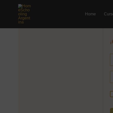
Ir
al
Home
Curs
contenido
¡