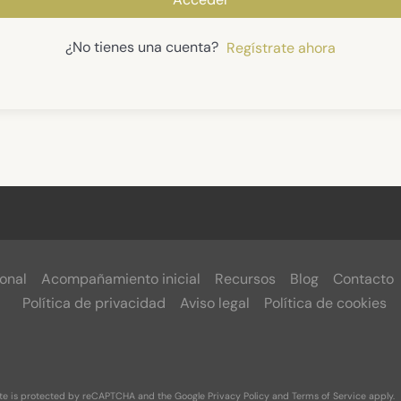
¿No tienes una cuenta?
Regístrate ahora
onal
Acompañamiento inicial
Recursos
Blog
Contacto
Política de privacidad
Aviso legal
Política de cookies
ite is protected by reCAPTCHA and the Google
Privacy Policy
and
Terms of Service
apply.