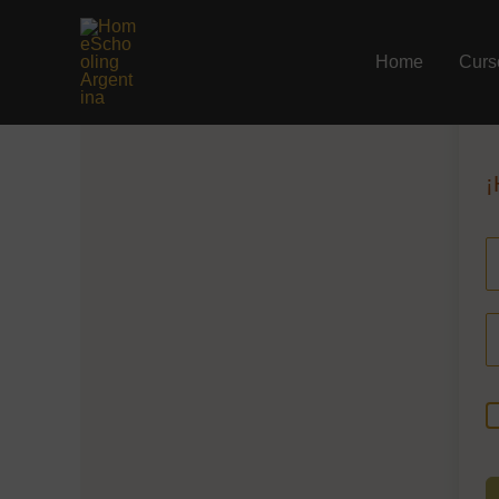
Ir
al
Home
Curs
contenido
¡