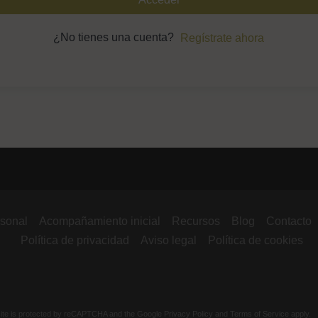
¿No tienes una cuenta?
Regístrate ahora
Nombre de usuario o correo
electrónico
Contraseña
Recuérdame
rsonal
Acompañamiento inicial
Recursos
Blog
Contacto
Política de privacidad
Aviso legal
Política de cookies
¿Olvidaste tu contraseña?
site is protected by reCAPTCHA and the Google
Privacy Policy
and
Terms of Service
apply.