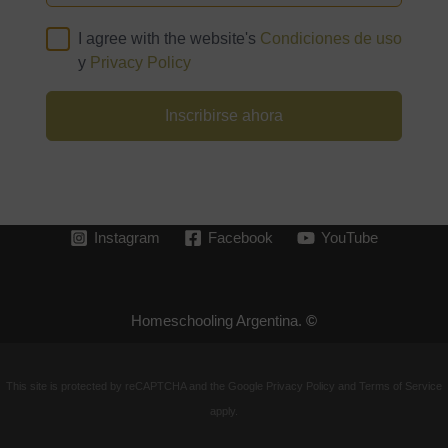
I agree with the website's
Condiciones de uso
y
Privacy Policy
Inscribirse ahora
Instagram
Facebook
YouTube
Homeschooling Argentina.
©
This site is protected by reCAPTCHA and the Google
Privacy Policy
and
Terms of Service
apply.