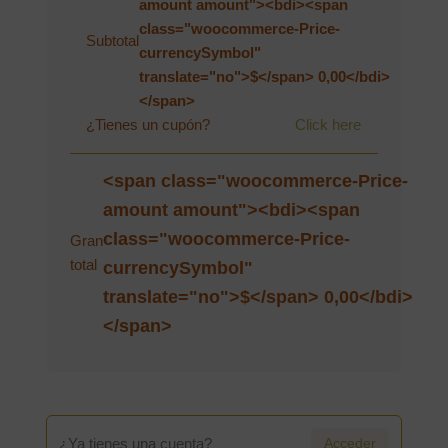
amount amount"><bdi><span
class="woocommerce-Price-
Subtotal
currencySymbol"
translate="no">$</span> 0,00</bdi>
</span>
¿Tienes un cupón?
Click here
<span class="woocommerce-Price-
amount amount"><bdi><span
class="woocommerce-Price-
Gran
total
currencySymbol"
translate="no">$</span> 0,00</bdi>
</span>
Acceder
¿Ya tienes una cuenta?