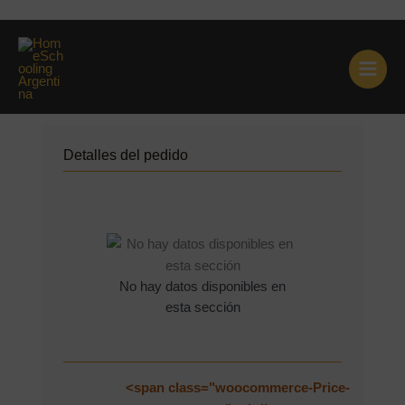
Ir
Checkout
al
contenido
Detalles del pedido
No hay datos disponibles en
esta sección
<span class="woocommerce-Price-