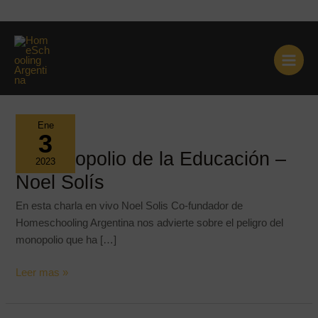
Ir
al
Inicio
Blog
Educación
contenido
Ene
3
El monopolio de la Educación –
2023
Noel Solís
En esta charla en vivo Noel Solis Co-fundador de
Homeschooling Argentina nos advierte sobre el peligro del
monopolio que ha […]
El
Leer mas »
monopolio
de