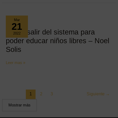
diario
La
Nación
Mar
sobre
21
homeschooling
Como salir del sistema para
2022
poder educar niños libres – Noel
Solis
Como
Leer mas »
salir
del
sistema
para
1
2
3
Siguiente
→
poder
educar
Mostrar más
niños
libres