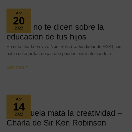
la
Educación
Abr
–
20
Noel
Lo que no te dicen sobre la
2022
Solís
educacion de tus hijos
En esta charla en vivo Noel Solis (co-fundador de HSA) nos
habla de aquellas cosas que pueden estar afectando a
Lo
Leer mas »
que
no
te
dicen
Abr
sobre
14
la
La escuela mata la creatividad –
2022
educacion
Charla de Sir Ken Robinson
de
tus