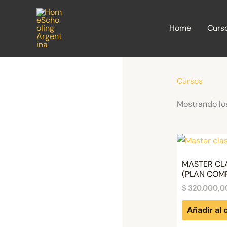
Ir
al
Home
Curs
contenido
Cursos
Mostrando lo
MASTER CL
(PLAN COM
$
320.000,0
Añadir al 