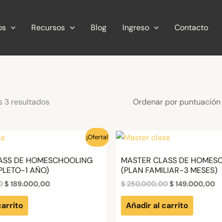
os
Recursos
Blog
Ingreso
Contacto
Ordenado
s 3 resultados
por
puntuación
media
¡Oferta!
ASS DE HOMESCHOOLING
MASTER CLASS DE HOMES
PLETO-1 AÑO)
(PLAN FAMILIAR-3 MESES)
El
El
El
El
0
$
189.000,00
$
250.000,00
$
149.000,00
precio
precio
precio
p
original
actual
original
ac
carrito
Añadir al carrito
era:
es:
era:
es
$ 320.000,00.
$ 189.000,00.
$ 250.000,00.
$ 